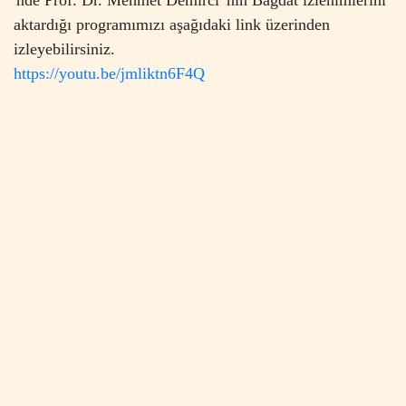
'nde
Prof. Dr. Mehmet Demirci' nin Bağdat izlenimlerini
aktardığı programımızı aşağıdaki link üzerinden
izleyebilirsiniz.
https://youtu.be/jmliktn6F4Q