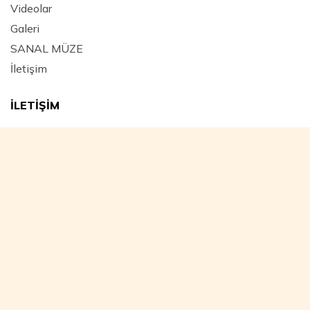
Videolar
Galeri
SANAL MÜZE
İletişim
İLETİŞİM
Adres :
Mimar Hayrettin Mahallesi, Yeniçeriler Caddesi
Kara Mustafa Paşa Medresesi No: 43 Beyazıt / FATİH -
İstanbul - Türkiye
E-Posta :
istfetihcemiyeti@gmail.com
Telefon :
0 (212) 517 41 68
İstanbul Fetih Cemiyeti, Bakanlar Kurulunun 28.07.1950