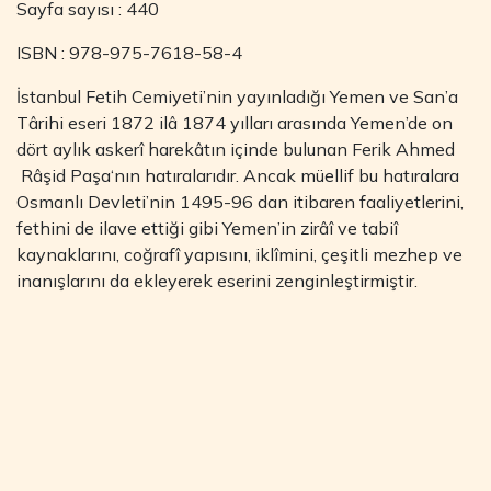
Sayfa sayısı : 440
ISBN : 978-975-7618-58-4
İstanbul Fetih Cemiyeti’nin yayınladığı Yemen ve San’a
Târihi eseri 1872 ilâ 1874 yılları arasında Yemen’de on
dört aylık askerî harekâtın içinde bulunan Ferik Ahmed
Râşid Paşa‘nın hatıralarıdır. Ancak müellif bu hatıralara
Osmanlı Devleti’nin 1495-96 dan itibaren faaliyetlerini,
fethini de ilave ettiği gibi Yemen’in zirâî ve tabiî
kaynaklarını, coğrafî yapısını, iklîmini, çeşitli mezhep ve
inanışlarını da ekleyerek eserini zenginleştirmiştir.