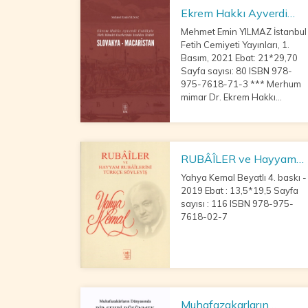
eseri kültür hayatımıza
Ekrem Hakkı Ayverdi
kazandırmış ol
Usûlüyle Türk Mimârî
Mehmet Emin YILMAZ İstanbul
Eserlerinin Yeniden
Fetih Cemiyeti Yayınları, 1.
Tesbiti SLOVAKYA -
Basım, 2021 Ebat: 21*29,70
MACARİSTAN
Sayfa sayısı: 80 ISBN 978-
975-7618-71-3 *** Merhum
mimar Dr. Ekrem Hakkı
Ayverdi (1899-1984), İstanbul
Fetih Cemiyeti bünyesinde
1975’te Avrupa’daki Türk
eserleri hakkında bir çalı
RUBÂÎLER ve Hayyam
Rubâîlerini Türkçe
Yahya Kemal Beyatlı 4. baskı -
Söyleyiş
2019 Ebat : 13,5*19,5 Sayfa
sayısı : 116 ISBN 978-975-
7618-02-7
Muhafazakarların