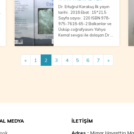
ÜSKÜP
Dr. Ertuğrul Karakuş İlk yayın
tarihi : 2018 Ebat : 15*21,5
Sayfa sayısı : 220 ISBN 978-
975-7618-65-2 Balkanlar ve
Üsküp coğrafyasını Yahya
Kemal sevgisi ile dolaşan Dr.
Ertuğrul Karakuş, Yahya
Kemal’in Üsküp’ünü tanıma
fırsatı veriyor.
«
1
2
3
4
5
6
7
»
AL MEDYA
İLETİŞİM
ook
Adres :
Mimar Hayrettin Maha