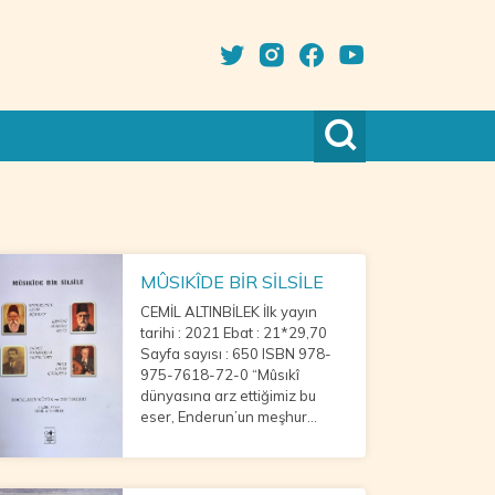
MÛSIKÎDE BİR SİLSİLE
CEMİL ALTINBİLEK İlk yayın
tarihi : 2021 Ebat : 21*29,70
Sayfa sayısı : 650 ISBN 978-
975-7618-72-0 “Mûsıkî
dünyasına arz ettiğimiz bu
eser, Enderun’un meşhur
mûsıkî hocası Lâtif Ağa’dan
Mızıka-i Hümâyun İnce Saz
Şef’i Kanuni Mehmet Bey’e,