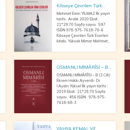
Kiliseye Çevrilen Türk
Eserleri
Mehmet Emin YILMAZ İlk yayın
tarihi : Aralık 2020 Ebat :
21*29,70 Sayfa sayısı : 597
ISBN 978-975-7618-70-6
Kiliseye Çevrilen Türk Eserleri
kitabı, Yüksek Mimar Mehmet
Emin Yılmaz’ın 10 yıllık titiz
çalışması neticesinde, Osmanlı
coğrafyasında temelden Türk
eseri olarak
OSMANLI MİMÂRÎSİ – B
(3.Cilt)
OSMANLI MİMÂRÎSİ – B (3.Cilt)
Ekrem Hakkı Ayverdi- Dr.
İ.Aydın Yüksel İlk yayın tarihi :
2019 Ebat : 21*29,70 Sayfa
sayısı : 456 ISBN : 978-975-
7618-68-3
YAHYA KEMAL VE