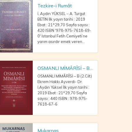
Hafız Ahmet Mükerre
Tezkire-i Rumât
İ. Aydın YÜKSEL – A. Turgut
BETİN İlk yayın tarihi : 2019
Ebat : 21*29,70 Sayfa sayısı :
420 ISBN '978-975-7618-69-
0' İstanbul Fetih Cemiyeti’ne
yarım asırdır emek veren
İbrahim Aydın YÜKSEL ve
Cemiyet üyelerinden Ahmet
Turgut BETİN tarafından yayına
hazırlanan Tezkire-i
OSMANLI MİMÂRÎSİ – B
(2.Cilt)
OSMANLI MİMÂRÎSİ – B (2.Cilt)
Ekrem Hakkı Ayverdi- Dr.
İ.Aydın Yüksel İlk yayın tarihi :
2019 Ebat : 21*29,70 Sayfa
sayısı : 440 ISBN : 978-975-
7618-67-6
Mukarnas