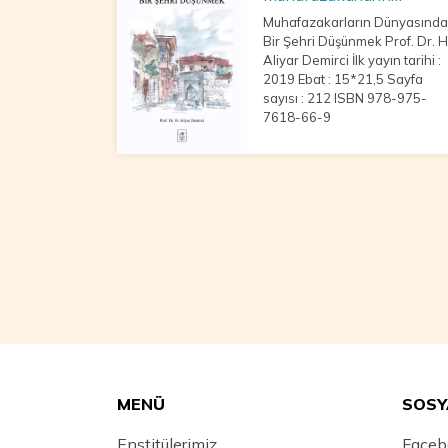
Dünyasında BİR ŞEHRİ
Muhafazakarların Dünyasında
DÜŞÜNMEK
Bir Şehri Düşünmek Prof. Dr. H.
Aliyar Demirci İlk yayın tarihi :
2019 Ebat : 15*21,5 Sayfa
sayısı : 212 ISBN 978-975-
7618-66-9
MENÜ
SOSY
Enstitülerimiz
Faceb