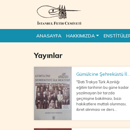
ANASAYFA
HAKKIMIZDA
ENSTİTÜLE
Yayınlar
Gümülcine Şehreküstü İlk
Mektebi
"Batı Trakya Türk Azınlığı
eğitim tarihinin bu güne kadar
yazılmayan bir tarzda
geçmişine bakılması, bazı
hakikatlere muttali olunması,
ibret alınması ve ders
çıkarılması dileğiyle
“GÜMÜLCİNE ŞEHREKÜSTÜ İL
MEKTEBİ” başlıklı bu naçiz