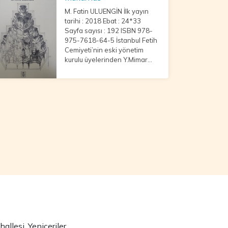
M. Fatin ULUENGİN İlk yayın
tarihi : 2018 Ebat : 24*33
Sayfa sayısı : 192 ISBN 978-
975-7618-64-5 İstanbul Fetih
Cemiyeti’nin eski yönetim
kurulu üyelerinden Y.Mimar
M.Fatin ULUENGİN’in 70 sene
üzerinde çalıştığı, araştırdığı
mukarnaslar hakkındaki
birikimleri, oğlu P
llesi, Yeniçeriler