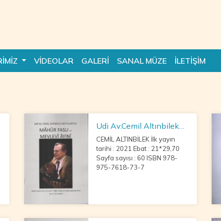
RİMİZ
VİDEOLAR
GALERİ
SANAL MÜZE
İLETİŞİM
Udi Av.Cemil Altınbilek
Besteleri ile Mahur Faslı
CEMİL ALTINBİLEK İlk yayın
ve Mevlevi Ayini
tarihi : 2021 Ebat : 21*29,70
Sayfa sayısı : 60 ISBN 978-
975-7618-73-7
K